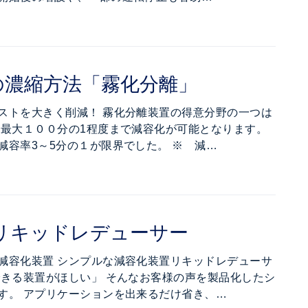
の濃縮方法「霧化分離」
ストを大きく削減！ 霧化分離装置の得意分野の一つは
と最大１００分の1程度まで減容化が可能となります。
減容率3～5分の１が限界でした。 ※ 減…
 リキッドレデューサー
減容化装置 シンプルな減容化装置リキッドレデューサ
できる装置がほしい」 そんなお客様の声を製品化したシ
す。 アプリケーションを出来るだけ省き、…